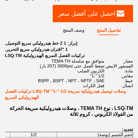
احصل على أفضل سعر
تفاصيل المنتج
وصف المنتج
إبراز:
1 2 خط هيدروليكي سريع التوصيل
,
1 "اقتران هيدروليكي سريع التحرير
,
تركيبات الفصل السريع الهيدروليكية LSQ-TM
معيار:
متوافق مع سلسلة TEMA TH
الفسفور الابيض:
ضغط العمل حتى 3000psi (207 بار)
مادة:
الكربون الصلب
مقاس:
1/2 "-1"
خيط:
BSPP ، BSPT ، NPT ، NPTF ، SAE
اتصال:
قفل الكرات
وصلات توصيل هيدروليكية سريعة 1/2 "-1" LSQ-TM تركيبات الفصل
الهيدروليكي السريع
LSQ-TM ، نوع TEMA TH ، وصلات هيدروليكية سريعة الحركة
من الفولاذ الكربوني ، كروم ثلاثة
تحديد:
حجم الجسم (بوصة)
1/2