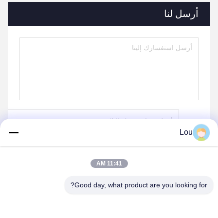
أرسل لنا
Lou
ارسل
11:41 AM
Good day, what product are you looking for?
منتجات مماثلة