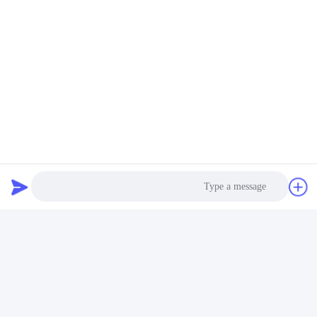
NPT Thread Quick Attach
2 بوصة الهيدروليكية التوصيل
المقرنات الهيدروليكية LSQ-
السريع ، وجه مسطح
S1 Interchange ISO 7241-
الهيدروليكية التوصيل في
1 Series
الغرض العام
احصل على أفضل سعر
احصل على أفضل سعر
Photo
Video Call