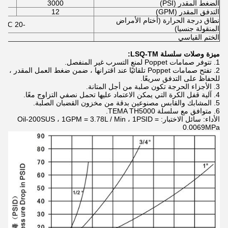
الضغط المقدر (PSI)
3000
التدفق المقدر (GPM)
12
نطاق درجة الحرارة (أختام الأمراض
-20 ℃ إلى + 120
المنقولة جنسيا)
الختم القياسي
BR
ميزة وصلات سلسلة LSQ-TM:
1. تتوفر صمامات Poppet لمنع التسرب غير المنفصل.
2. تفتح صمامات Poppet تلقائيًا عند اقترانها ، ضمن ضغط العمل المقدر ،
للحفاظ على التدفق سريعًا.
3. الأجزاء الحرجة تكون صلبة من أجل المتانة.
4. آلية قفل الكرة التي يمكن الاعتماد عليها تحمل نصفي التزاوج معًا.
5. المشابك والقابس مصنوعين بدقة من مخزون القضبان الصلبة.
6. متوافق مع سلسلة TEMA TH5000.
الأداء: سائل الاختبار: Oil-200SUS ، 1GPM = 3.78L / Min ، 1PSID =
0.0069MPa