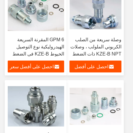
وصلة سريعة من الصلب
6 GPM المقرنة السريعة
الكربوني الملولب ، وصلات
الهيدروليكية نوع التوصيل
KZE-B NPT ذات الضغط
الخيوط KZE-B في الضغط
العالي السريع
العالي
احصل على أفضل
احصل على أفضل سعر
سعر