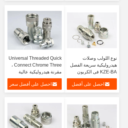
سعر
نوع اللولب وصلات
Universal Threaded Quick
هيدروليكية سريعة الفصل
Connect Chrome Three ،
KZE-BA في الكربون
مقرنة هيدروليكية عالية
الصلب والكروم ثلاثة
التدفق KZE-BD
احصل على أفضل
احصل على أفضل سعر
سعر