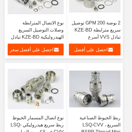
2 بوصة 200 GPM توصيل
نوع الاتصال المترابطة
سريع مترابطة KZE-BD
وصلات التوصيل السريع
تبادل VVS أسرع
الهيدروليكية KZE-BD تبادل
VVS أسرع
احصل على أفضل
احصل على أفضل سعر
سعر
ربط الخيوط الصناعية
نوع اتصال المسمار الخيوط
السريع LSQ-CVV ،
ربط سريع هيدروليكي LSQ-
BSPP Thread Mini
CVV في الكربون الصلب