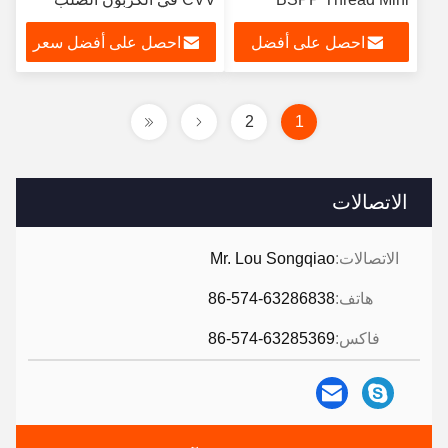
Quick Coupling
احصل على أفضل
احصل على أفضل سعر
سعر
2
1
الاتصالات
الاتصالات:
Mr. Lou Songqiao
هاتف:
86-574-63286838
فاكس:
86-574-63285369