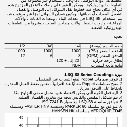
التطبيقات: أدوات التوصيل LSQ-S8 ، تُستخدم عبر مجموعة من
التطبيقات الهيدروليكية ، ويمكن العثور على وصلات الإغلاق المزدوج هذه
في أي مكان تحتاج فيه خطوط نقل السوائل إلى التوصيل والفصل
لتشغيل المعدات أو صيانتها ، ويكون فقدان السوائل أمرًا غير مرغوب فيه
يتم استخدام .LSQ-S8 في معدات البناء ، ومعدات الغابات ، والآلات
الزراعية ، وأدوات النفط ، وآلات مطاحن الصلب ، وغيرها من التطبيقات
الهيدروليكية الصعبة.
تحديد
حجم الجسم (بوصة)
1/4
3/8
1/2
الضغط المقدر (PSI)
1000
1000
1000
التدفق المقدر (GPM)
3
6
12
نطاق درجة حرارة
-20 إلى + 120
مادة مانعة للتسرب
NBR
ميزة LSQ-S8 Series Couplings:
1. تتوفر صمامات Poppet لمنع التسرب غير المنفصل.
2. تفتح صمامات Poppet تلقائيًا عند اقترانها ، ضمن ضغط العمل المقدر ،
للحفاظ على التدفق سريعًا.
3. آلية قفل الكرة التي يمكن الاعتماد عليها تحمل نصفي التزاوج معًا.
4. يتم تشكيل المقبس والقابس بدقة من مخزون القضبان الصلبة.
5. تتوافق سلسلة LSQ-S8 مع معيار ISO 7241-B.
6. متوافق مع سلسلة PARKER 60 وسلسلة FASTER HNV وسلسلة
AEROQUIP FD45 وسلسلة HANSEN HK