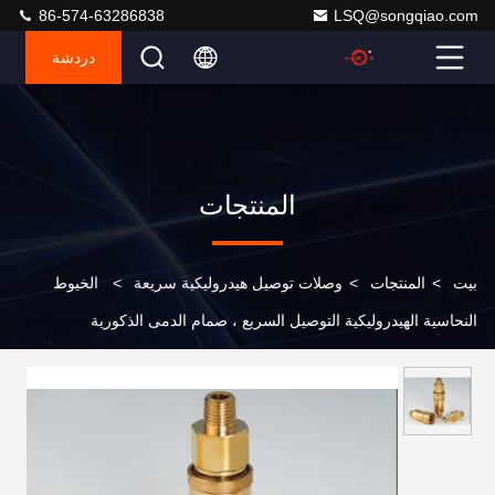
86-574-63286838
LSQ@songqiao.com
دردشة
المنتجات
بيت
>
المنتجات
>
وصلات توصيل هيدروليكية سريعة
>
الخيوط
النحاسية الهيدروليكية التوصيل السريع ، صمام الدمى الذكورية
الهيدروليكية ISO7241-B