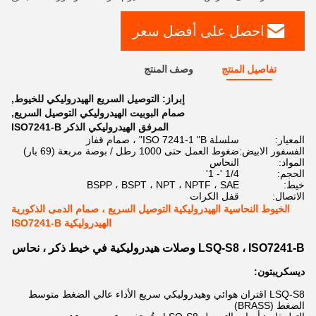
احصل على أفضل سعر
تفاصيل المنتج
وصف المنتج
إبراز:
التوصيل السريع الهيدروليكي للخيوط
,
صمام البوبيت الهيدروليكي التوصيل السريع
,
المرفق الهيدروليكي الذكر ISO7241-B
المعيار:
سلسلة ISO 7241-1 "B" ، صمام قفاز
الفسفور الابيض:
ضغوط العمل حتى 1000 رطل / بوصة مربعة (69 بار)
المواد:
النحاس
الحجم:
1/4 '- 1'
خيط:
BSPP ، BSPT ، NPT ، NPTF ، SAE
الاتصال:
قفل الكرات
الخيوط النحاسية الهيدروليكية التوصيل السريع ، صمام الدمى الذكورية
الهيدروليكية ISO7241-B
LSQ-S8 ، ISO7241-B وصلات هيدروليكية في خيط ذكر ، نحاس
ديسكريبتون:
LSQ-S8 اقتران هوائي وهيدروليكي سريع الأداء عالي الضغط متوسط ​​
الضغط (BRASS)