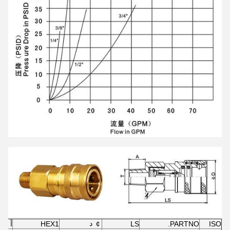
￠ د
ISO
PARTNO.
LS
HEX1
أ