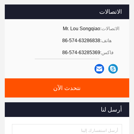
الاتصالات
الاتصالات:
Mr. Lou Songqiao
هاتف:
86-574-63286838
فاكس:
86-574-63285369
نتحدث الآن
أرسل لنا