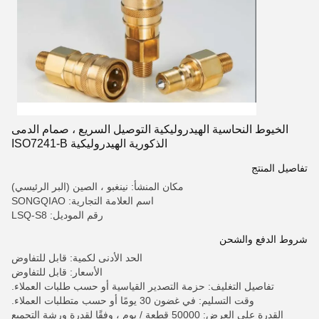
الخيوط النحاسية الهيدروليكية التوصيل السريع ، صمام الدمى
الذكورية الهيدروليكية ISO7241-B
تفاصيل المنتج
مكان المنشأ: نينغبو ، الصين (البر الرئيسي)
اسم العلامة التجارية: SONGQIAO
رقم الموديل: LSQ-S8
شروط الدفع والشحن
الحد الأدنى لكمية: قابل للتفاوض
الأسعار: قابل للتفاوض
تفاصيل التغليف: حزمة التصدير القياسية أو حسب طلبات العملاء.
وقت التسليم: في غضون 30 يومًا أو حسب متطلبات العملاء.
القدرة على العرض: 50000 قطعة / يوم ، وفقًا لقدرة ورشة التجميع