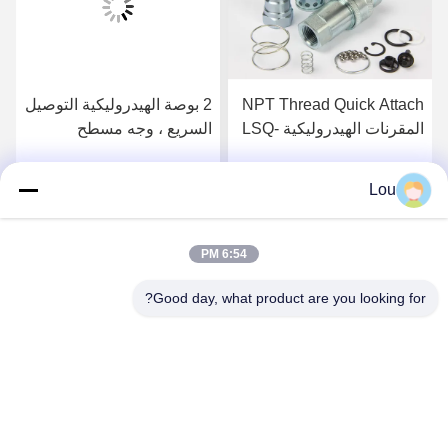
NPT Thread Quick Attach
2 بوصة الهيدروليكية التوصيل
المقرنات الهيدروليكية LSQ-
السريع ، وجه مسطح
S1 Interchange ISO 7241-
الهيدروليكية التوصيل في
1 Series
الغرض العام
Lou
احصل على أفضل سعر
احصل على أفضل سعر
6:54 PM
Good day, what product are you looking for?
Zhejiang Songqiao Pneumatic And Hydraulic
CO., LTD.
LSQ@songqiao.com