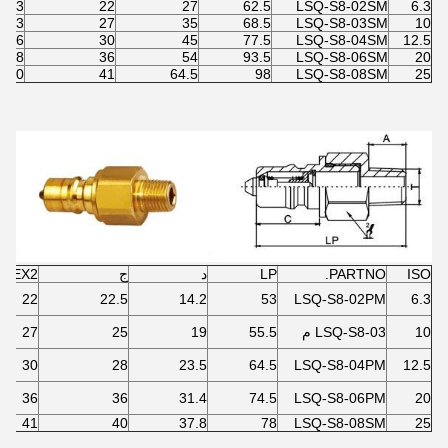
13
22
27
62.5
LSQ-S8-02SM
6.3
13
27
35
68.5
LSQ-S8-03SM
10
16
30
45
77.5
LSQ-S8-04SM
12.5
18
36
54
93.5
LSQ-S8-06SM
20
20
41
64.5
98
LSQ-S8-08SM
25
ISO
PARTNO.
LP
د
ج
HEX2
22
22.5
14.2
53
LSQ-S8-02PM
6.3
10
LSQ-S8-03 م
55.5
19
25
27
30
28
23.5
64.5
LSQ-S8-04PM
12.5
36
36
31.4
74.5
LSQ-S8-06PM
20
41
40
37.8
78
LSQ-S8-08SM
25