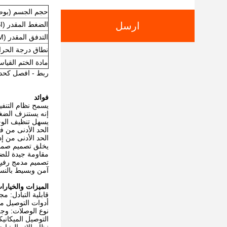
حجم الجسم (بوص
ارسل
الضغط المقدر (PSI)
التدفق المقدر (GPM)
نطاق درجة الحرار
مادة الختم القياس
ربط - افصل كحد أقصى
فوائد
يسمح نظام التنف
إنه يستنزف الضغ
يسهل تنظيف الوجه
الحد الأدنى من فق
الحد الأدنى من إد
يخلق تصميم صمام
مقاومة جيدة للض
تصميم مدمج رفيع
آمن وبسيط بالنسب
الميزات والخيارات
قابلية التبادل: مجهزة بـ 
أدوات التوصيل مت
نوع الوصلات: و
التوصيل الميكاني