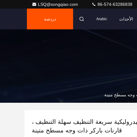
LSQ@songqiao.com
86-574-63286838
الأحداث
دردشة
Arabic
ت وجه مسطح متينة
دروليكية سريعة التنظيف سهلة التنظيف ،
قارنات باركر ذات وجه مسطح متينة