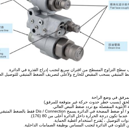
 سطح التزاوج المسطح من اقتران سريع لتجنب إدراج القذرة في الدائرة.
 المتبقي بسحب المقبض للخارج ولأعلى لتصريف الضغط المتبقي للتوصيل العل
المرفق في وضع الراحة
لملحق (بسبب خطر حدوث حركة غير متوقعة للمرفق)
 الأنثوية المنفصلة مع تردد ضغط النبض العالي.
 المضخة في الدائرة.يسمح Dis / Connection فقط بالضغط المتبقي.
دما تكون درجة الحرارة داخل الدائرة أعلى من 80 (176).
وات التوصيل ، يُقترح استخدام أغطية الحماية.
 التلوث في الدائرة لتجنب المساس بوظيفة الصمامات الداخلية.