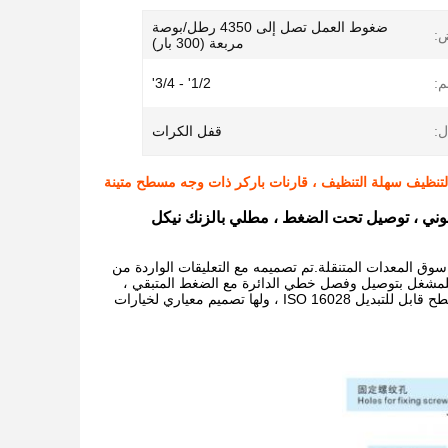
ضغوط العمل تصل إلى 4350 رطل/بوصة
ض:
مربعة (300 بار)
م:
1/2' - 3/4'
ل:
قفل الكرات
لتنظيف سهلة التنظيف ، قارنات باركر ذات وجه مسطح متينة
ابتكارات Songqiao المصممة لتلبية متطلبات سوق المعدات المتنقلة.تم تصميمه مع التعليقات الواردة من
بقي الذي يسمح للمشغل بتوصيل وفصل خطي الدائرة مع الضغط المتبقي ،
في كل من الذكور والإناث.سلسلة الصمامات المعيارية LSQ-HDB مجهزة بوصلات ذات وجه مسطح قابل للتبديل ISO 16028 ، ولها تصميم معياري لخيارات