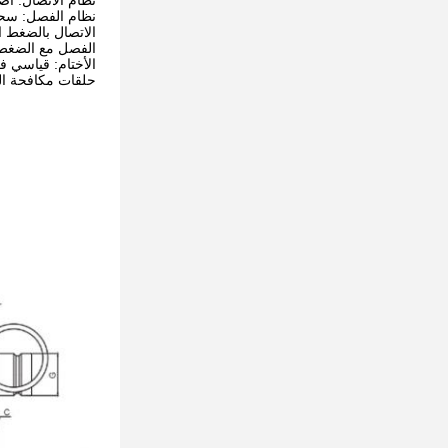
نظام الاتصال: ا
نظام الفصل: سحب
الاتصال بالضغط ا
الفصل مع الضغط 
الأختام: قياسي في NBR (النت
حلقات مكافحة البثق: