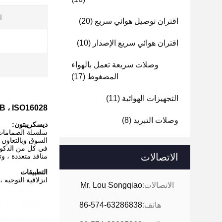
ا
اقتران توصيل هوائي سريع
(20)
اقتران هوائي سريع الإصدار
(10)
وصلات سريعة تعمل بالهواء
المضغوط
(17)
التجهيزات الهوائية
(11)
LSQ-HDB ، ISO16028 ، وصلات هيدروليكية من نوع الوجه المتدفق من الفولاذ 
وصلات التبريد
(8)
ديسكريبتون:
الاتصالات
منافذ متعددة ، وتسمح
التطبيقات
انزلاقية التوجيه ،
الاتصالات:
Mr. Lou Songqiao
هاتف:
86-574-63286838