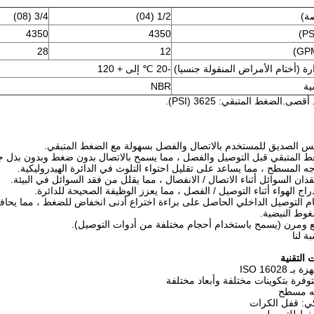
ة)
1/2 (04)
3/4 (08)
4350
4350
28
12
ة (أختام الأمراض المنقولة جنسيا)
-20 ℃ إلى + 120
ية
NBR
.الضغط المتبقي: 3625 (PSI).
يس الصديق للمستخدم بالاتصال والفصل بسهولة مع الضغط المتبقي.
ط المتبقي قبل التوصيل والفصل ، مما يسمح بالاتصال بدون ضغط وبدون بذل جه
 المسطح ، مما يساعد على تقليل احتواء التلوث في الدائرة الهيدروليكية.
دان السوائل أثناء الاتصال / الانفصال ، مما يقلل من فقد السوائل في البيئة.
راج الهواء أثناء التوصيل / الفصل ، مما يعزز الوظيفة الصحيحة للدائرة.
 التوصيل الداخلي الحاصل على براءة اختراع أدنى انخفاض للضغط ، مما يحافظ
غوط النبضية.
 ومرن (يسمح باستخدام أحجام مختلفة من أدوات التوصيل).
ة لنا
 التقنية
ISO 16028
وفرة بتكوينات مختلفة وأبعاد مختلفة
جه مسطح
كي: قفل الكرات