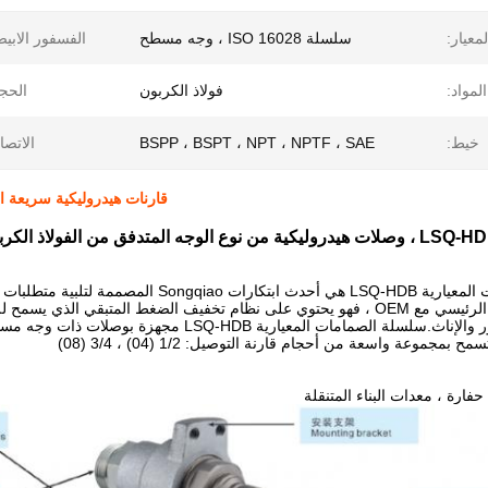
لمعيار:
سلسلة ISO 16028 ، وجه مسطح
الفسفور الابي
المواد:
فولاذ الكربون
الحج
خيط:
BSPP ، BSPT ، NPT ، NPTF ، SAE
الاتصا
قارنات هيدروليكية سريعة ا
الكربوني ، توصيل تحت الضغط ، مطلي بالزنك نيكل
سلسلة الصمامات المعيارية LSQ-HDB هي أحدث 
السوق وبالتعاون الرئيسي مع OEM ، فهو يحتوي على نظام تخفيف الضغط المت
 بمجموعة واسعة من أحجام قارنة التوصيل: 1/2 (04) ، 3/4 (08)
 حفارة ، معدات البناء المتنقلة