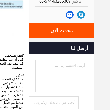
فاكس:
86-574-63285369
نتحدث الآن
أرسل لنا
كيف تستعمل
قبل أن يتم تنظيف
قم بتصريف الضغط
السفلية.
تحذير
لا تخفف الضغط:
- عندما لا يكون 
- أثناء تشغيل ا
لا تستخدم الوصلة
لا تقترن بالتدفق و / أو ضغط
لا تفصل الزوجين عن
عندما يتم فصل أد
من المهم الحد من