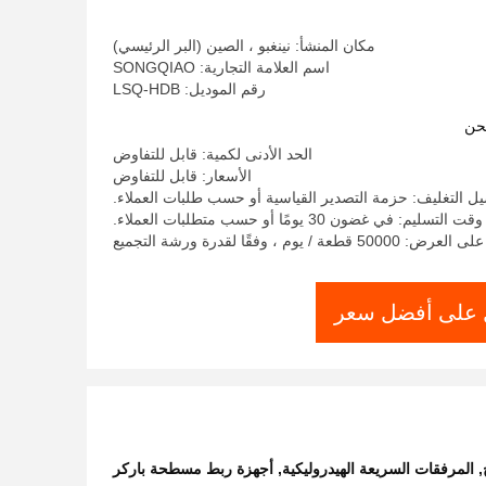
مكان المنشأ: نينغبو ، الصين (البر الرئيسي)
اسم العلامة التجارية: SONGQIAO
رقم الموديل: LSQ-HDB
حن
الحد الأدنى لكمية: قابل للتفاوض
الأسعار: قابل للتفاوض
يل التغليف: حزمة التصدير القياسية أو حسب طلبات العملاء.
وقت التسليم: في غضون 30 يومًا أو حسب متطلبات العملاء.
500 قطعة / يوم ، وفقًا لقدرة ورشة التجميع
على أفضل سعر
,
المرفقات السريعة الهيدروليكية
,
أجهزة ربط مسطحة باركر