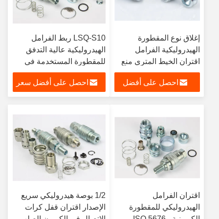
إغلاق نوع المقطورة
LSQ-S10 ربط الفرامل
الهيدروليكية الفرامل
الهيدروليكية عالية التدفق
اقتران الخيط المتري منع
للمقطورة المستخدمة في
التسرب غير المزدوج
الآلات الزراعية
احصل على أفضل
احصل على أفضل سعر
سعر
اقتران الفرامل
1/2 بوصة هيدروليكي سريع
الهيدروليكي للمقطورة
الإصدار اقتران قفل كرات
الكربونية ، ISO 5676
الاتصال في الكربون الصلب