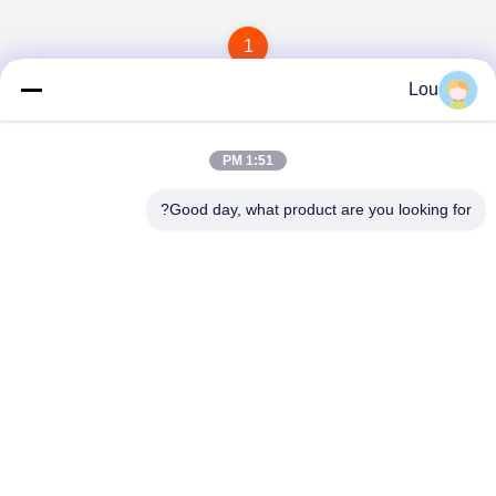
1
Lou
1:51 PM
Good day, what product are you looking for?
Zhejiang Songqiao Pneumatic And Hydraulic
CO., LTD.
LSQ@songqiao.com
86-574-63286838
لا.