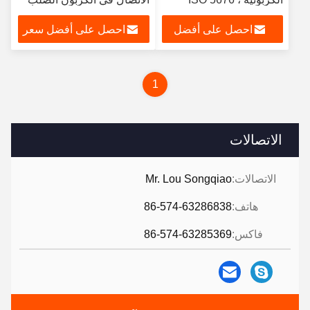
مقرنة الفرامل
احصل على أفضل
احصل على أفضل سعر
الهيدروليكية القياسية
سعر
1
الاتصالات
الاتصالات:
Mr. Lou Songqiao
هاتف:
86-574-63286838
فاكس:
86-574-63285369