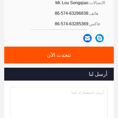
الاتصالات:
Mr. Lou Songqiao
هاتف:
86-574-63286838
فاكس:
86-574-63285369
نتحدث الآن
أرسل لنا