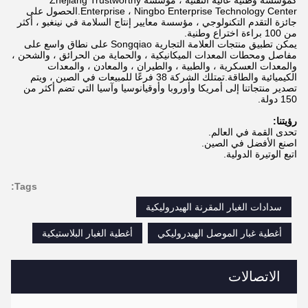
كمؤسسة وطنية عالية التقنية ، مؤسسة Zhejiang Trustworthy
Enterprise ، Ningbo Enterprise Technology Center.الحصول على
جائزة التقدم التكنولوجي ، مؤسسة معايير إنتاج السلامة في نينغبو ، أكثر
من 100 براءة اختراع وطنية.
يمكن تطبيق منتجات العلامة التجارية Songqiao على نطاق واسع على
مفاصل ومحطات المعدات الميكانيكية ، والحماية من الحرائق ، والشحن ،
والمعدات العسكرية ، والطبية ، والطيران ، والمعادن ، والمعدات
الكيميائية والطاقة.تمتلك الشركة 38 فرعًا للمبيعات في الصين ، ويتم
تصدير منتجاتنا إلى أمريكا وأوروبا وأوقيانوسيا وآسيا التي تضم أكثر من
150 دولة.
رؤيتنا:
تحدى القمة في العالم.
اصنع الأفضل في الصين.
اتبع الوتيرة الدولية.
Tags:
سدادات الغبار المقرنة الهيدروليكية
أغطية غبار الموصل الهيدروليكي
أغطية الغبار البلاستيكية
الاتصالات