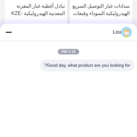
سدادات غبار التوصيل السريع
تبادل أغطية غبار المقرنة
الهيدروليكية السوداء وقبعات
المعدنية الهيدروليكية KZE-
باركر PD سلسلة
BA نوع الاتصال الخيوط
Lou
احصل على أفضل سعر
احصل على أفضل سعر
3:18 PM
Good day, what product are you looking for?
Zhejiang Songqiao Pneumatic And Hydraulic
CO., LTD.
LSQ@songqiao.com
86-574-63286838
لا.