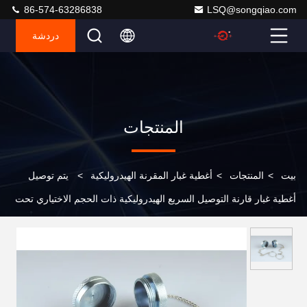
86-574-63286838
LSQ@songqiao.com
دردشة
المنتجات
بيت
>
المنتجات
>
أغطية غبار المقرنة الهيدروليكية
>
يتم توصيل
أغطية غبار قارنة التوصيل السريع الهيدروليكية ذات الحجم الاختياري تحت
الضغط KZE-BC